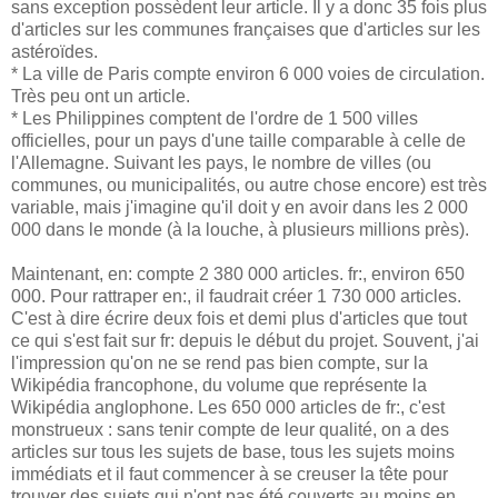
sans exception possèdent leur article. Il y a donc 35 fois plus
d'articles sur les communes françaises que d'articles sur les
astéroïdes.
* La ville de Paris compte environ 6 000 voies de circulation.
Très peu ont un article.
* Les Philippines comptent de l'ordre de 1 500 villes
officielles, pour un pays d'une taille comparable à celle de
l'Allemagne. Suivant les pays, le nombre de villes (ou
communes, ou municipalités, ou autre chose encore) est très
variable, mais j'imagine qu'il doit y en avoir dans les 2 000
000 dans le monde (à la louche, à plusieurs millions près).
Maintenant, en: compte 2 380 000 articles. fr:, environ 650
000. Pour rattraper en:, il faudrait créer 1 730 000 articles.
C'est à dire écrire deux fois et demi plus d'articles que tout
ce qui s'est fait sur fr: depuis le début du projet. Souvent, j'ai
l'impression qu'on ne se rend pas bien compte, sur la
Wikipédia francophone, du volume que représente la
Wikipédia anglophone. Les 650 000 articles de fr:, c'est
monstrueux : sans tenir compte de leur qualité, on a des
articles sur tous les sujets de base, tous les sujets moins
immédiats et il faut commencer à se creuser la tête pour
trouver des sujets qui n'ont pas été couverts au moins en